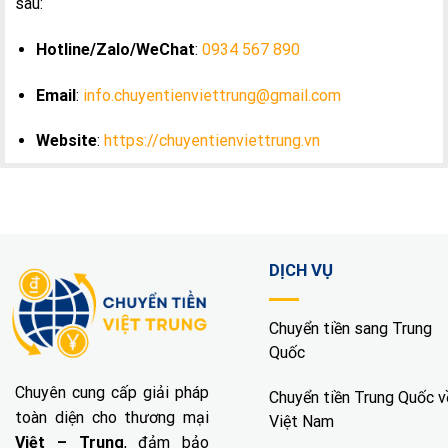
sau:
Hotline/Zalo/WeChat
:
0934 567 890
Email
:
info.chuyentienviettrung@gmail.com
Website
:
https://chuyentienviettrung.vn
DỊCH VỤ
Chuyển tiền sang Trung
Quốc
Chuyên cung cấp giải pháp
Chuyển tiền Trung Quốc v
toàn diện cho thương mại
Việt Nam
Việt – Trung
, đảm bảo