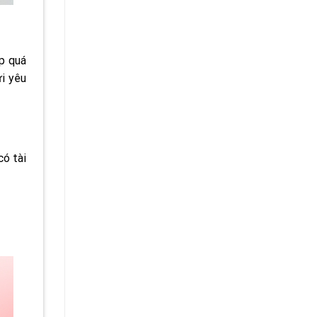
úp quá
ửi yêu
có tài