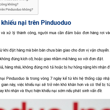
 công không?
i trên Pinduoduo không?
ể khiếu nại trên Pinduoduo
n và xử lý thành công, người mua cần đảm bảo đơn hàng rơi và
từ khi đặt hàng mà bên bán chưa bàn giao cho đơn vị vận chuyển.
không đúng kích cỡ, hoặc giao nhầm mã hàng so với đơn đặt.
iả, hàng nhái, không đúng mô tả hoặc bị hư hỏng nặng khi nhận 
u nại Pinduoduo là trong vòng 7 ngày kể từ khi hệ thống cập nhậ
gian này, việc khiếu nại sẽ trở nên khó khăn hơn và có thể bị t
ay khi nhận và thực hiện khiếu nại sớm nếu phát sinh vấn đề.