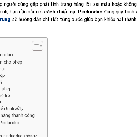
p người dùng gặp phải tình trạng hàng lỗi, sai mẫu hoặc không
mình, bạn cần nắm rõ
cách khiếu nại Pinduoduo
đúng quy trình 
Trung
sẽ hướng dẫn chi tiết từng bước giúp bạn khiếu nại thàn
nduoduo
ạn cho phép
nại
hợp
lý
o phép
hỗ trợ
i
ến trình xử lý
ả năng thành công
 Pinduoduo
rên Pinduoduo không?