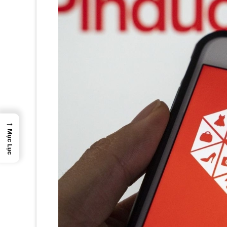
→
Mục Lục