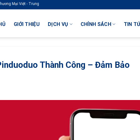
Ch
HỦ
GIỚI THIỆU
DỊCH VỤ
CHÍNH SÁCH
TIN T
Pinduoduo Thành Công – Đảm Bảo