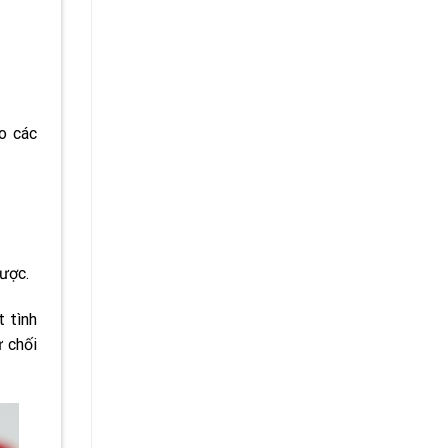
o các
được.
t tình
ừ chối