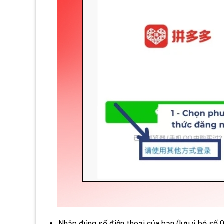
Nhập đúng số điện thoại của bạn (lưu ý bỏ số 