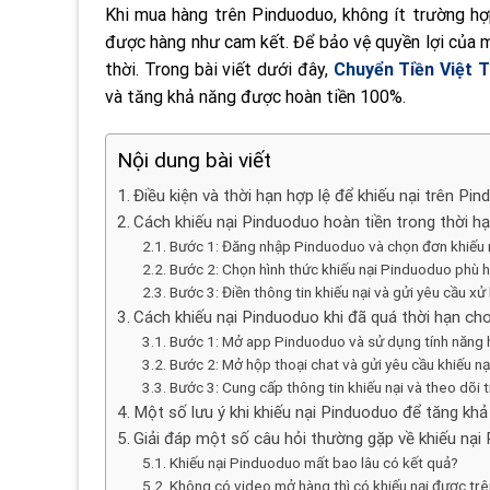
Khi mua hàng trên Pinduoduo, không ít trường hợ
được hàng như cam kết. Để bảo vệ quyền lợi của 
thời. Trong bài viết dưới đây,
Chuyển
Tiề
n Việt 
và tăng khả năng được hoàn tiền 100%.
Nội dung bài viết
Điều kiện và thời hạn hợp lệ để khiếu nại trên Pi
Cách khiếu nại Pinduoduo hoàn tiền trong thời h
Bước 1: Đăng nhập Pinduoduo và chọn đơn khiếu 
Bước 2: Chọn hình thức khiếu nại Pinduoduo phù 
Bước 3: Điền thông tin khiếu nại và gửi yêu cầu xử 
Cách khiếu nại Pinduoduo khi đã quá thời hạn ch
Bước 1: Mở app Pinduoduo và sử dụng tính năng 
Bước 2: Mở hộp thoại chat và gửi yêu cầu khiếu nạ
Bước 3: Cung cấp thông tin khiếu nại và theo dõi ti
Một số lưu ý khi khiếu nại Pinduoduo để tăng kh
Giải đáp một số câu hỏi thường gặp về khiếu nại
Khiếu nại Pinduoduo mất bao lâu có kết quả?
Không có video mở hàng thì có khiếu nại được t