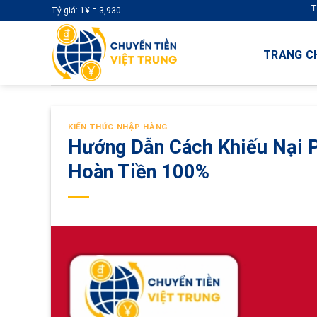
Skip
Tỷ giá: 1¥ = 3,930
to
content
TRANG C
KIẾN THỨC NHẬP HÀNG
Hướng Dẫn Cách Khiếu Nại 
Hoàn Tiền 100%