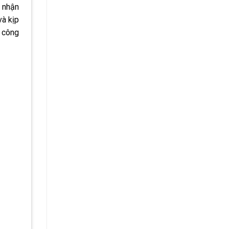
 nhận
và kịp
h công