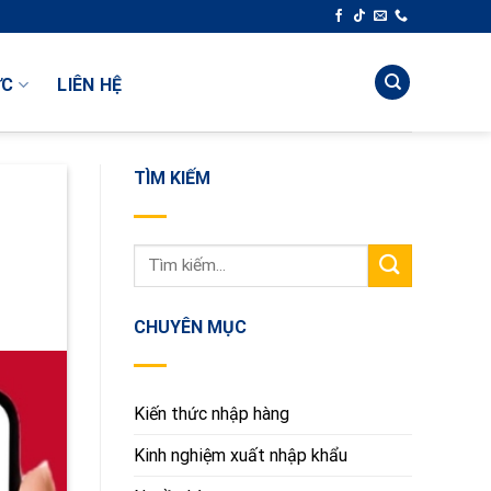
uyển Tiền Việt Trung | Cung Cấp Giải Pháp Toàn Diện Cho Thương Mại Việt - Trun
ỨC
LIÊN HỆ
TÌM KIẾM
CHUYÊN MỤC
Kiến thức nhập hàng
Kinh nghiệm xuất nhập khẩu