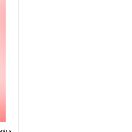
để hệ