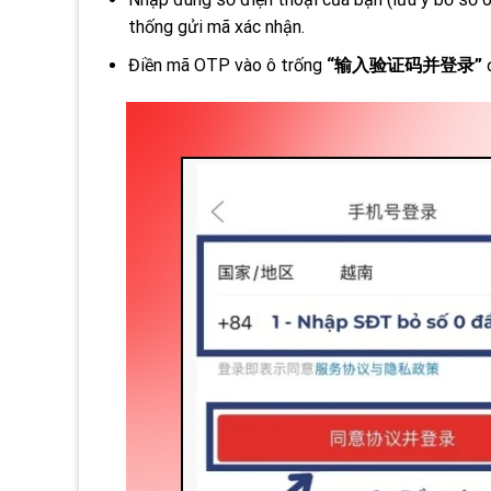
thống gửi mã xác nhận.
Điền mã OTP vào ô trống
“输入验证码并登录”
đ