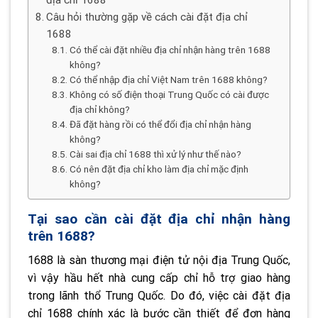
Câu hỏi thường gặp về cách cài đặt địa chỉ
1688
Có thể cài đặt nhiều địa chỉ nhận hàng trên 1688
không?
Có thể nhập địa chỉ Việt Nam trên 1688 không?
Không có số điện thoại Trung Quốc có cài được
địa chỉ không?
Đã đặt hàng rồi có thể đổi địa chỉ nhận hàng
không?
Cài sai địa chỉ 1688 thì xử lý như thế nào?
Có nên đặt địa chỉ kho làm địa chỉ mặc định
không?
Tại sao cần cài đặt địa chỉ nhận hàng
trên 1688?
1688 là sàn thương mại điện tử nội địa Trung Quốc,
vì vậy hầu hết nhà cung cấp chỉ hỗ trợ giao hàng
trong lãnh thổ Trung Quốc. Do đó, việc cài đặt địa
chỉ 1688 chính xác là bước cần thiết để đơn hàng