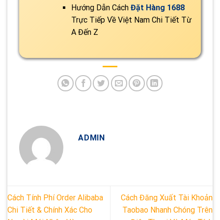
Hướng Dẫn Cách
Đặt Hàng 1688
Trực Tiếp Về Việt Nam Chi Tiết Từ
A Đến Z
ADMIN
Cách Tính Phí Order Alibaba
Cách Đăng Xuất Tài Khoản
Chi Tiết & Chính Xác Cho
Taobao Nhanh Chóng Trên