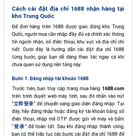
Cách cài đặt địa chỉ 1688 nhận hàng tại
kho Trung Quốc
Để đơn hàng trên 1688 được giao đúng kho Trung
Quốc, người mua cần nhập đầy đủ và chính xác thông
tin người nhận, số điện thoại, khu vực và địa chỉ chi
tiết. Dưới đây là hướng dẫn cài đặt địa chỉ 1688
từng bước, giúp bạn dễ dàng thao tác ngay cả khi
chưa quen sử dụng nền tảng này:
Bước 1: Đăng nhập tài khoản 1688
Trước tiên, bạn truy cập trang mua hàng
1688.com
trên trình duyệt web máy tính, sau đó nhấn vào nút
“
立即登录
” để chuyển sang giao diện đăng nhập. Tại
đây, hãy đăng nhập hoặc đăng ký tài khoản bằng số
điện thoại, nhập mã OTP được gửi về máy và bấm
“
登录
” để hoàn tất. Sau khi đăng nhập thành công,
bạn có thể tiếp tục các bước cài đặt địa chỉ 1688 để