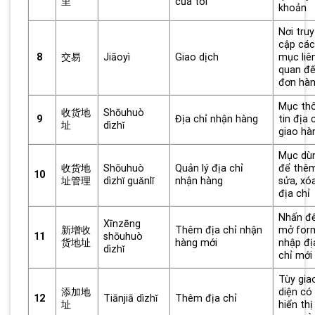
里
của tôi
khoản
Nơi truy
cập cá
8
交易
Jiāoyì
Giao dịch
mục liê
quan đ
đơn hà
Mục th
收货地
Shōuhuò
9
Địa chỉ nhận hàng
tin địa 
址
dìzhǐ
giao hà
Mục dù
收货地
Shōuhuò
Quản lý địa chỉ
để thêm
10
址管理
dìzhǐ guǎnlǐ
nhận hàng
sửa, xó
địa chỉ
Nhấn đ
Xīnzēng
新增收
Thêm địa chỉ nhận
mở for
11
shōuhuò
货地址
hàng mới
nhập đị
dìzhǐ
chỉ mới
Tùy gia
添加地
diện có
12
Tiānjiā dìzhǐ
Thêm địa chỉ
址
hiển thị