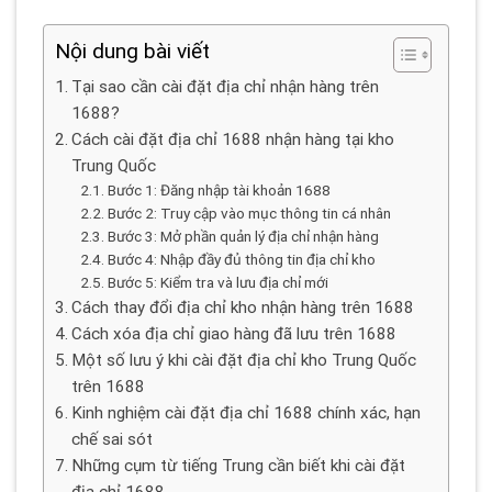
Nội dung bài viết
Tại sao cần cài đặt địa chỉ nhận hàng trên
1688?
Cách cài đặt địa chỉ 1688 nhận hàng tại kho
Trung Quốc
Bước 1: Đăng nhập tài khoản 1688
Bước 2: Truy cập vào mục thông tin cá nhân
Bước 3: Mở phần quản lý địa chỉ nhận hàng
Bước 4: Nhập đầy đủ thông tin địa chỉ kho
Bước 5: Kiểm tra và lưu địa chỉ mới
Cách thay đổi địa chỉ kho nhận hàng trên 1688
Cách xóa địa chỉ giao hàng đã lưu trên 1688
Một số lưu ý khi cài đặt địa chỉ kho Trung Quốc
trên 1688
Kinh nghiệm cài đặt địa chỉ 1688 chính xác, hạn
chế sai sót
Những cụm từ tiếng Trung cần biết khi cài đặt
địa chỉ 1688