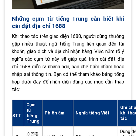
Những cụm từ tiếng Trung cần biết khi
cài đặt địa chỉ 1688
Khi thao tác trên giao diện 1688, người dùng thường
gặp nhiều thuật ngữ tiếng Trung liên quan đến tài
khoản, giao dịch và địa chỉ nhận hàng. Việc nắm rõ ý
nghĩa các cụm từ này sẽ giúp quá trình cài đặt địa
chỉ 1688 diễn ra nhanh hơn, hạn chế bấm nhầm hoặc
nhập sai thông tin. Bạn có thể tham khảo bảng tổng
hợp dưới đây để nhận diện đúng các mục cần thao
tác:
Cụm
Ghi ch
từ
Phiên âm
Nghĩa tiếng Việt
khi tha
STT
tiếng
tác
Trung
Dùng đ
立即登