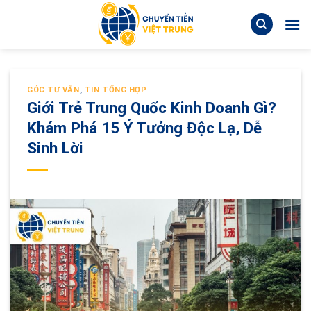
Skip
to
content
GÓC TƯ VẤN
,
TIN TỔNG HỢP
Giới Trẻ Trung Quốc Kinh Doanh Gì?
Khám Phá 15 Ý Tưởng Độc Lạ, Dễ
Sinh Lời