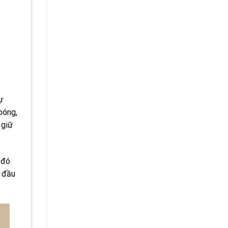
ự
bóng,
 giữ
 đó
g đầu