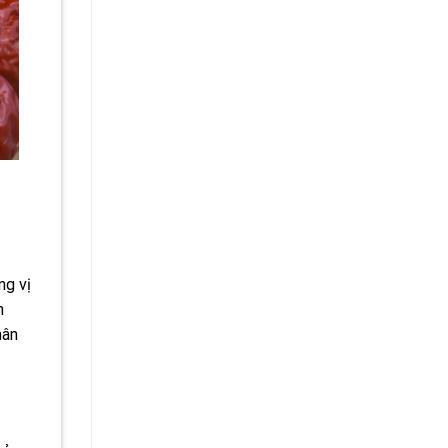
ng vị
h
hân