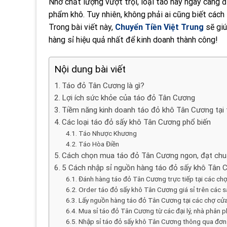
Nhờ chất lượng vượt trội, loại táo này ngày càng 
phẩm khô. Tuy nhiên, không phải ai cũng biết cách
Trong bài viết này,
Chuyển Tiền Việt Trung
sẽ gi
hàng sỉ hiệu quả nhất để kinh doanh thành công!
Nội dung bài viết
Táo đỏ Tân Cương là gì?
Lợi ích sức khỏe của táo đỏ Tân Cương
Tiềm năng kinh doanh táo đỏ khô Tân Cương tại 
Các loại táo đỏ sấy khô Tân Cương phổ biến
Táo Nhược Khương
Táo Hòa Điền
Cách chọn mua táo đỏ Tân Cương ngon, đạt ch
5 Cách nhập sỉ nguồn hàng táo đỏ sấy khô Tân 
Đánh hàng táo đỏ Tân Cương trực tiếp tại các ch
Order táo đỏ sấy khô Tân Cương giá sỉ trên cá
Lấy nguồn hàng táo đỏ Tân Cương tại các chợ cửa
Mua sỉ táo đỏ Tân Cương từ các đại lý, nhà phân p
Nhập sỉ táo đỏ sấy khô Tân Cương thông qua đơn 