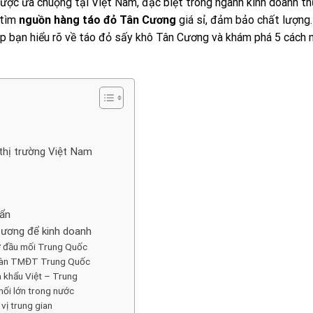
được ưa chuộng tại Việt Nam, đặc biệt trong ngành kinh doanh t
 tìm
nguồn hàng táo đỏ Tân Cương
giá sỉ, đảm bảo chất lượng.
úp bạn hiểu rõ về táo đỏ sấy khô Tân Cương và khám phá 5 cách 
thị trường Việt Nam
uẩn
Cương để kinh doanh
ợ đầu mối Trung Quốc
c sàn TMĐT Trung Quốc
 khẩu Việt – Trung
hối lớn trong nước
vị trung gian