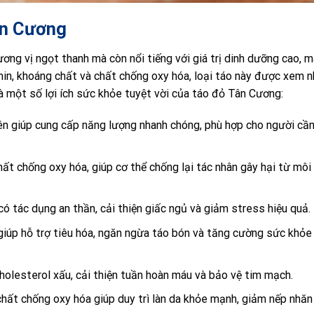
ân Cương
ng vị ngọt thanh mà còn nổi tiếng với giá trị dinh dưỡng cao, 
amin, khoáng chất và chất chống oxy hóa, loại táo này được xem 
là một số lợi ích sức khỏe tuyệt vời của táo đỏ Tân Cương:
 giúp cung cấp năng lượng nhanh chóng, phù hợp cho người cầ
hất chống oxy hóa, giúp cơ thể chống lại tác nhân gây hại từ môi
ó tác dụng an thần, cải thiện giấc ngủ và giảm stress hiệu quả.
iúp hỗ trợ tiêu hóa, ngăn ngừa táo bón và tăng cường sức khỏe
holesterol xấu, cải thiện tuần hoàn máu và bảo vệ tim mạch.
hất chống oxy hóa giúp duy trì làn da khỏe mạnh, giảm nếp nhăn