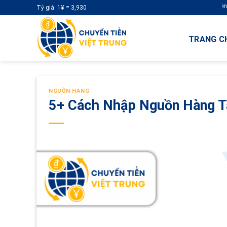
Skip
Tỷ giá: 1¥ = 3,930
to
content
TRANG C
NGUỒN HÀNG
5+ Cách Nhập Nguồn Hàng Tá