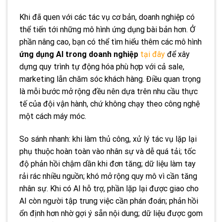
Khi đã quen với các tác vụ cơ bản, doanh nghiệp có
thể tiến tới những mô hình ứng dụng bài bản hơn. Ở
phần nâng cao, bạn có thể tìm hiểu thêm các mô hình
ứng dụng AI trong doanh nghiệp
tại đây
để xây
dựng quy trình tự động hóa phù hợp với cả sale,
marketing lẫn chăm sóc khách hàng. Điều quan trọng
là mỗi bước mở rộng đều nên dựa trên nhu cầu thực
tế của đội vận hành, chứ không chạy theo công nghệ
một cách máy móc.
So sánh nhanh: khi làm thủ công, xử lý tác vụ lặp lại
phụ thuộc hoàn toàn vào nhân sự và dễ quá tải; tốc
độ phản hồi chậm dần khi đơn tăng; dữ liệu làm tay
rải rác nhiều nguồn; khó mở rộng quy mô vì cần tăng
nhân sự. Khi có AI hỗ trợ, phần lặp lại được giao cho
AI còn người tập trung việc cần phán đoán; phản hồi
ổn định hơn nhờ gợi ý sẵn nội dung; dữ liệu được gom