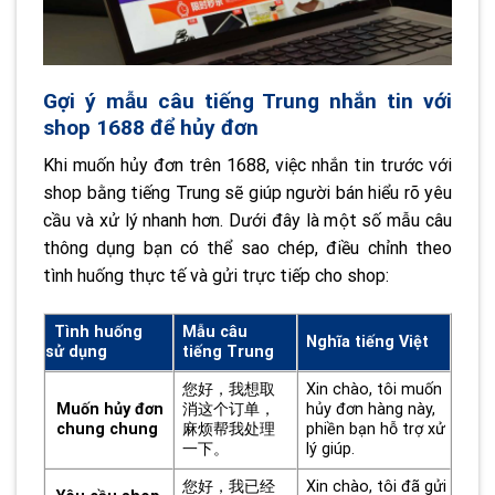
Gợi ý mẫu câu tiếng Trung nhắn tin với
shop 1688 để hủy đơn
Khi muốn hủy đơn trên 1688, việc nhắn tin trước với
shop bằng tiếng Trung sẽ giúp người bán hiểu rõ yêu
cầu và xử lý nhanh hơn. Dưới đây là một số mẫu câu
thông dụng bạn có thể sao chép, điều chỉnh theo
tình huống thực tế và gửi trực tiếp cho shop:
Tình huống
Mẫu câu
Nghĩa tiếng Việt
sử dụng
tiếng Trung
您好，我想取
Xin chào, tôi muốn
Muốn hủy đơn
消这个订单，
hủy đơn hàng này,
chung chung
麻烦帮我处理
phiền bạn hỗ trợ xử
一下。
lý giúp.
您好，我已经
Xin chào, tôi đã gửi