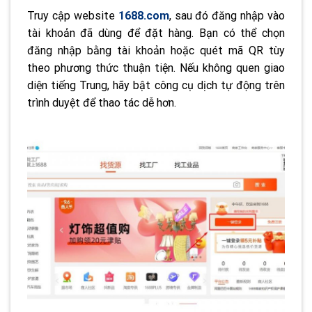
Truy cập website
1688.com
, sau đó đăng nhập vào
tài khoản đã dùng để đặt hàng. Bạn có thể chọn
đăng nhập bằng tài khoản hoặc quét mã QR tùy
theo phương thức thuận tiện. Nếu không quen giao
diện tiếng Trung, hãy bật công cụ dịch tự động trên
trình duyệt để thao tác dễ hơn.