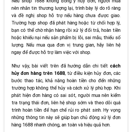
Nếu shop 1688 không đồng ý hủy đơn, người mua
nên nhắn tin thương lượng lại, trình bày lý do rõ ràng
và đề nghị shop hỗ trợ nếu hàng chưa được giao.
Trường hợp shop đã phát hàng hoặc từ chối hợp lý,
bạn có thể chờ nhận hàng rồi xử lý đổi trả, hoàn tiền
hoặc khiếu nại nếu sản phẩm bị lỗi, sai mẫu, thiếu số
lượng. Nếu mua qua đơn vị trung gian, hãy liên hệ
ngay để được hỗ trợ làm việc với shop.
Như vậy, bài viết trên đã hướng dẫn chi tiết
cách
hủy đơn hàng trên 1688
, từ điều kiện hủy đơn, các
bước thao tác, khả năng hoàn tiền cho đến những
trường hợp không thể hủy và cách xử lý phù hợp. Khi
phát hiện đơn hàng có sai sót, người mua nên kiểm
tra trạng thái đơn, liên hệ shop sớm và theo dõi quá
trình hoàn tiền để hạn chế rủi ro phát sinh. Hy vọng
những thông tin này sẽ giúp bạn chủ động xử lý đơn
hàng 1688 nhanh chóng, an toàn và hiệu quả hơn.