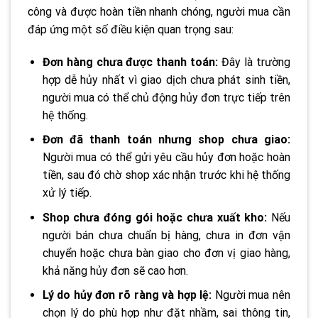
công và được hoàn tiền nhanh chóng, người mua cần
đáp ứng một số điều kiện quan trọng sau:
Đơn hàng chưa được thanh toán:
Đây là trường
hợp dễ hủy nhất vì giao dịch chưa phát sinh tiền,
người mua có thể chủ động hủy đơn trực tiếp trên
hệ thống.
Đơn đã thanh toán nhưng shop chưa giao:
Người mua có thể gửi yêu cầu hủy đơn hoặc hoàn
tiền, sau đó chờ shop xác nhận trước khi hệ thống
xử lý tiếp.
Shop chưa đóng gói hoặc chưa xuất kho:
Nếu
người bán chưa chuẩn bị hàng, chưa in đơn vận
chuyển hoặc chưa bàn giao cho đơn vị giao hàng,
khả năng hủy đơn sẽ cao hơn.
Lý do hủy đơn rõ ràng và hợp lệ:
Người mua nên
chọn lý do phù hợp như đặt nhầm, sai thông tin,