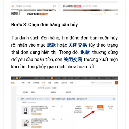
Bước 3: Chọn đơn hàng cần hủy
Tại danh sách đơn hàng, tìm đúng đơn bạn muốn hủy
rồi nhấn vào mục
退款
hoặc
关闭交易
tùy theo trạng
thái đơn đang hiển thị. Trong đó,
退款
thường dùng
để yêu cầu hoàn tiền, còn
关闭交易
thường xuất hiện
khi cần đóng/hủy giao dịch chưa hoàn tất.