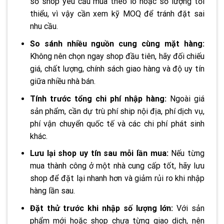
số shop yêu cầu mua theo lô hoặc số lượng tối
thiểu, vì vậy cần xem kỹ MOQ để tránh đặt sai
nhu cầu.
So sánh nhiều nguồn cung cùng mặt hàng:
Không nên chọn ngay shop đầu tiên, hãy đối chiếu
giá, chất lượng, chính sách giao hàng và độ uy tín
giữa nhiều nhà bán.
Tính trước tổng chi phí nhập hàng:
Ngoài giá
sản phẩm, cần dự trù phí ship nội địa, phí dịch vụ,
phí vận chuyển quốc tế và các chi phí phát sinh
khác.
Lưu lại shop uy tín sau mỗi lần mua:
Nếu từng
mua thành công ở một nhà cung cấp tốt, hãy lưu
shop để đặt lại nhanh hơn và giảm rủi ro khi nhập
hàng lần sau.
Đặt thử trước khi nhập số lượng lớn:
Với sản
phẩm mới hoặc shop chưa từng giao dịch, nên