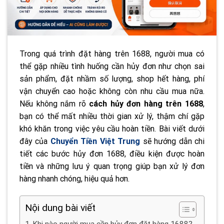
Trong quá trình đặt hàng trên 1688, người mua có
thể gặp nhiều tình huống cần hủy đơn như chọn sai
sản phẩm, đặt nhầm số lượng, shop hết hàng, phí
vận chuyển cao hoặc không còn nhu cầu mua nữa.
Nếu không nắm rõ
cách hủy đơn hàng trên 1688
,
bạn có thể mất nhiều thời gian xử lý, thậm chí gặp
khó khăn trong việc yêu cầu hoàn tiền. Bài viết dưới
đây của
Chuyển
Tiề
n Việt Trung
sẽ hướng dẫn chi
tiết các bước hủy đơn 1688, điều kiện được hoàn
tiền và những lưu ý quan trọng giúp bạn xử lý đơn
hàng nhanh chóng, hiệu quả hơn.
Nội dung bài viết
Khi nào người mua cần hủy đơn đặt hàng 1688?