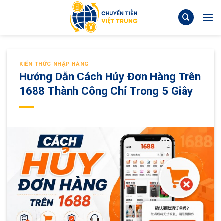
Skip
to
content
KIẾN THỨC NHẬP HÀNG
Hướng Dẫn Cách Hủy Đơn Hàng Trên
1688 Thành Công Chỉ Trong 5 Giây