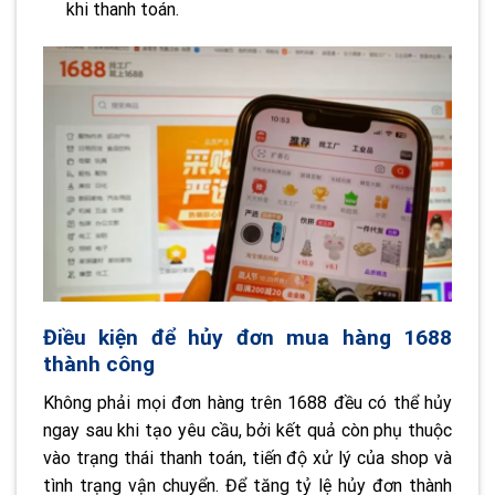
khi thanh toán.
Điều kiện để hủy đơn mua hàng 1688
thành công
Không phải mọi đơn hàng trên 1688 đều có thể hủy
ngay sau khi tạo yêu cầu, bởi kết quả còn phụ thuộc
vào trạng thái thanh toán, tiến độ xử lý của shop và
tình trạng vận chuyển. Để tăng tỷ lệ hủy đơn thành