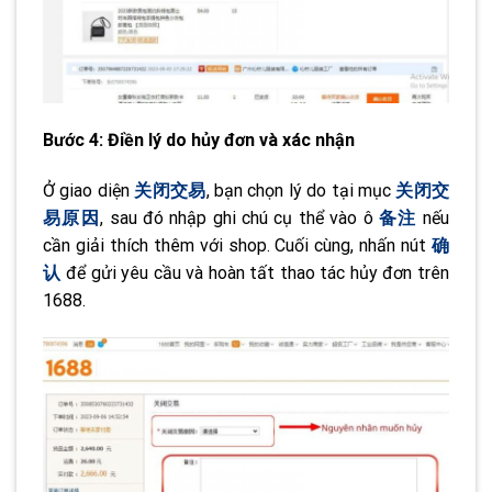
Bước 4: Điền lý do hủy đơn và xác nhận
Ở giao diện
关闭交易
, bạn chọn lý do tại mục
关闭交
易原因
, sau đó nhập ghi chú cụ thể vào ô
备注
nếu
cần giải thích thêm với shop. Cuối cùng, nhấn nút
确
认
để gửi yêu cầu và hoàn tất thao tác hủy đơn trên
1688.