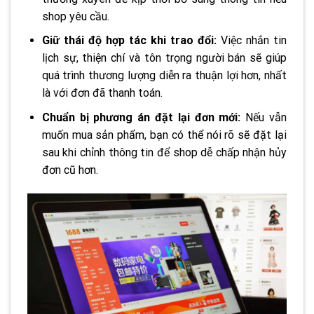
shop yêu cầu.
Giữ thái độ hợp tác khi trao đổi:
Việc nhắn tin
lịch sự, thiện chí và tôn trọng người bán sẽ giúp
quá trình thương lượng diễn ra thuận lợi hơn, nhất
là với đơn đã thanh toán.
Chuẩn bị phương án đặt lại đơn mới:
Nếu vẫn
muốn mua sản phẩm, bạn có thể nói rõ sẽ đặt lại
sau khi chỉnh thông tin để shop dễ chấp nhận hủy
đơn cũ hơn.