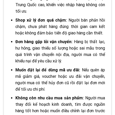
Trung Quốc cao, khiến việc nhập hàng không còn
tối ưu.
Shop xử lý đơn quá chậm:
Người bán phản hồi
chậm, chưa phát hàng đúng thời gian cam kết
hoặc không đảm bảo tiến độ giao hàng cần thiết.
Đơn hàng gặp lỗi vận chuyển:
Hàng bị thất lạc,
hư hỏng, giao thiếu số lượng hoặc sai mẫu trong
quá trình vận chuyển nội địa, người mua có thể
khiếu nại để yêu cầu xử lý.
Muốn đặt lại để dùng mã ưu đãi:
Nếu quên áp
mã giảm giá, voucher hoặc ưu đãi vận chuyển,
người mua có thể hủy đơn cũ rồi đặt lại đơn mới
để tối ưu chi phí.
Không còn nhu cầu mua sản phẩm:
Người mua
thay đổi kế hoạch kinh doanh, tìm được nguồn
hàng tốt hơn hoặc muốn điều chỉnh lại đơn trước